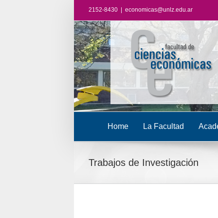
2152-8430
|
economicas@unlz.edu.ar
Home
La Facultad
Acad
Trabajos de Investigación