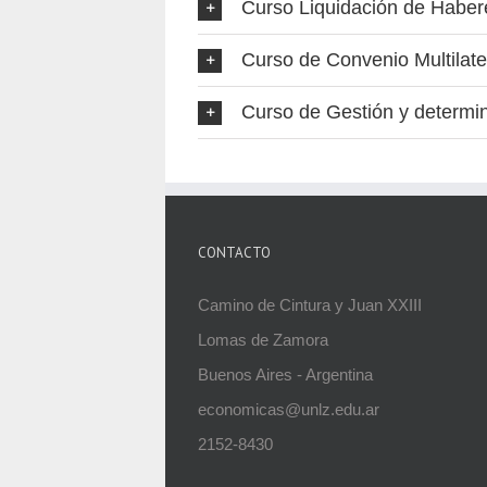
Curso Liquidación de Haberes
Curso de Convenio Multilater
Curso de Gestión y determin
CONTACTO
Camino de Cintura y Juan XXIII
Lomas de Zamora
Buenos Aires - Argentina
economicas@unlz.edu.ar
2152-8430