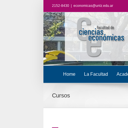
2152-8430
|
economicas@unlz.edu.ar
Home
La Facultad
Acad
Cursos