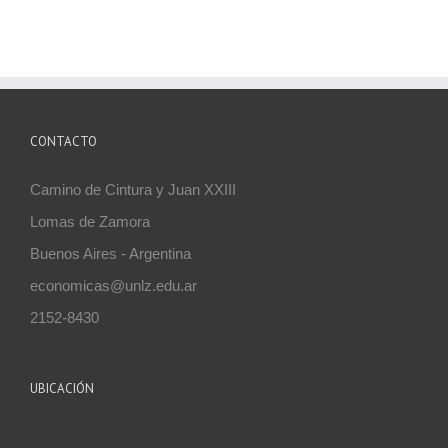
para Nivel
Medio
CONTACTO
Camino de Cintura y Juan XXIII
Lomas de Zamora
Buenos Aires - Argentina
economicas@unlz.edu.ar
2152-8430
UBICACIÓN